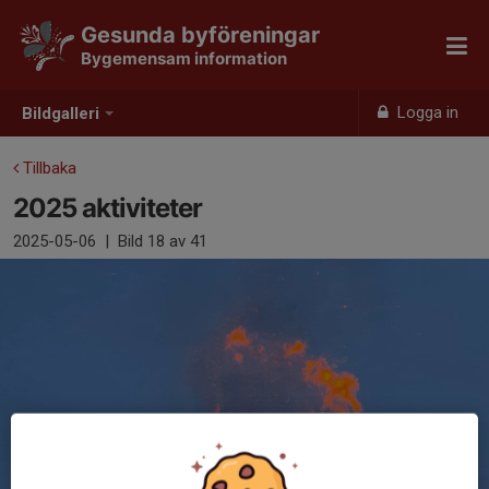
Gesunda byföreningar
Bygemensam information
Logga in
Bildgalleri
Tillbaka
2025 aktiviteter
2025-05-06
|
Bild
18
av 41