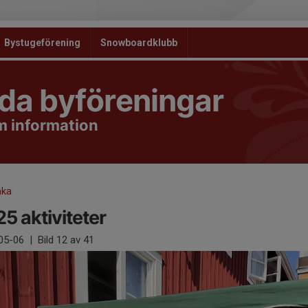
Bystugeförening
Snowboardklubb
da byföreningar
 information
aka
5 aktiviteter
05-06
|
Bild
12
av 41