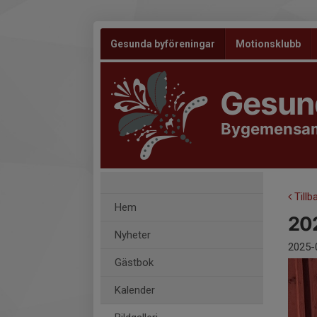
Gesunda byföreningar
Motionsklubb
Gesun
Bygemensam
Tillb
Hem
202
Nyheter
2025-
Gästbok
Kalender