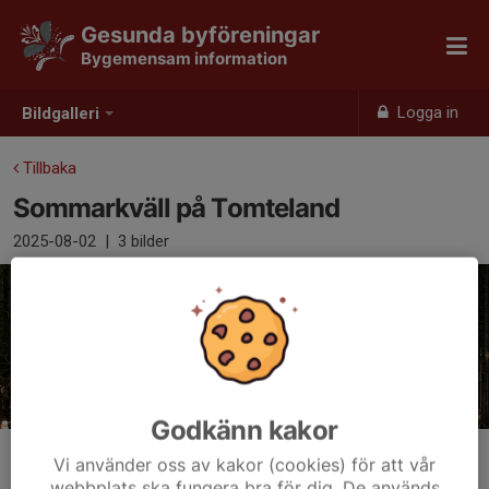
Gesunda byföreningar
Bygemensam information
Logga in
Bildgalleri
Tillbaka
Sommarkväll på Tomteland
2025-08-02
|
3 bilder
Godkänn kakor
Vi använder oss av kakor (cookies) för att vår
webbplats ska fungera bra för dig. De används