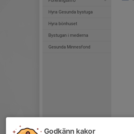
Föreningsinfo
Hyra Gesunda bystuga
Hyra bönhuset
Bystugan i medierna
Gesunda Minnesfond
Godkänn kakor