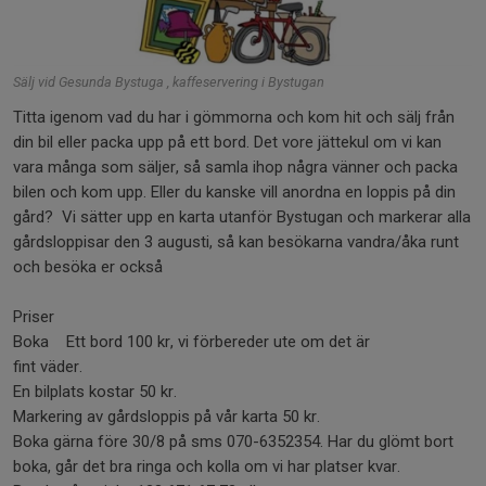
Sälj vid Gesunda Bystuga , kaffeservering i Bystugan
Titta igenom vad du har i gömmorna och kom hit och sälj från
din bil eller packa upp på ett bord. Det vore jättekul om vi kan
vara många som säljer, så samla ihop några vänner och packa
bilen och kom upp. Eller du kanske vill anordna en loppis på din
gård? Vi sätter upp en karta utanför Bystugan och markerar alla
gårdsloppisar den 3 augusti, så kan besökarna vandra/åka runt
och besöka er också
Priser
Boka Ett bord 100 kr, vi förbereder ute om det är
fint väder.
En bilplats kostar 50 kr.
Markering av gårdsloppis på vår karta 50 kr.
Boka gärna före 30/8 på sms 070-6352354. Har du glömt bort
boka, går det bra ringa och kolla om vi har platser kvar.