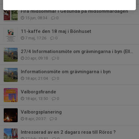
Fira midsommar i Gesunda på midsommardagen
15 jun, 08:34
0
11-kaffe den 18 maj i Bönhuset
7 maj, 17:26
0
27/4 Informationsmöte om grävningarna i byn (Ellevio)
20 apr, 09:18
0
Informationsmöte om grävningarna i byn
18 apr, 21:04
0
Valborgsfirande
18 apr, 13:50
0
Valborgsplanering
8 apr, 20:37
0
Intresserad av en 2 dagars resa till Röros ?
27 feb, 13:51
0