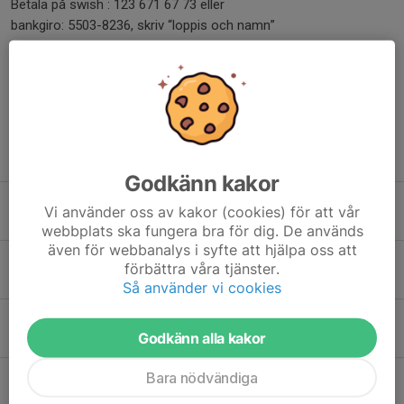
Betala på swish : 123 671 67 73 eller
bankgiro: 5503-8236, skriv “loppis och namn”
Dela nyhet
Tidigare nyheter
Godkänn kakor
Sommaren 2026
Vi använder oss av kakor (cookies) för att vår
5 aug, 12:30
0
webbplats ska fungera bra för dig. De används
även för webbanalys i syfte att hjälpa oss att
KONSERT i minnet av Zorns spelmanstävling 120 år
förbättra våra tjänster.
17 jul, 12:24
0
Så använder vi cookies
By och bakluckeloppis 10-15
Godkänn alla kakor
8 jul, 13:25
0
Bara nödvändiga
Fäbodlunken 2026- kom och fika och heja på !
6 jul, 17:58
0