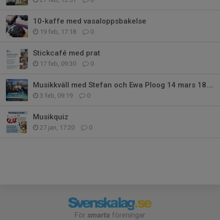
10-kaffe med vasaloppsbakelse
19 feb, 17:18
0
Stickcafé med prat
17 feb, 09:30
0
Musikkväll med Stefan och Ewa Ploog 14 mars 18.00
3 feb, 09:19
0
Musikquiz
27 jan, 17:20
0
För
smarta
föreningar