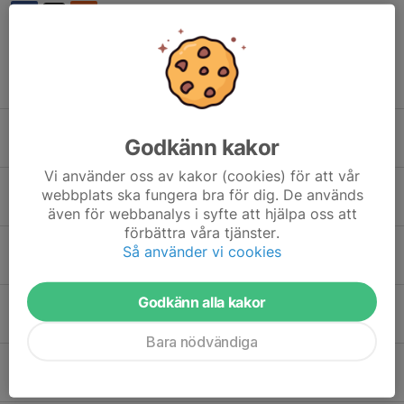
Tidigare nyheter
KONSERT i minnet av Zorns spelmanstävling 120 år
Godkänn kakor
5 aug, 11:28
0
Vi använder oss av kakor (cookies) för att vår
Funktionärsmöte 25 juni
webbplats ska fungera bra för dig. De används
21 jun, 22:40
0
även för webbanalys i syfte att hjälpa oss att
förbättra våra tjänster.
Varmt välkomna att fira midsommar med oss
Så använder vi cookies
12 jun, 06:06
0
Godkänn alla kakor
Nationaldag vid Gesunda Bystuga kl. 12.00 -14.00.
1 jun, 21:05
0
Bara nödvändiga
Aktuella grävningar, påbörjas den 6 maj.
6 maj, 10:05
0