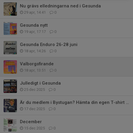
Nu grävs elledningarna ned i Gesunda
29 apr, 14:41
0
Gesunda nytt
19 apr, 17:17
0
Gesunda Enduro 26-28 juni
18 apr, 14:26
0
Valborgsfirande
18 apr, 13:51
0
Julledigt i Gesunda
25 dec 2025
0
Är du medlem i Bystugan? Hämta din egen T-shirt i mellandagarna
17 dec 2025
0
December
15 dec 2025
0