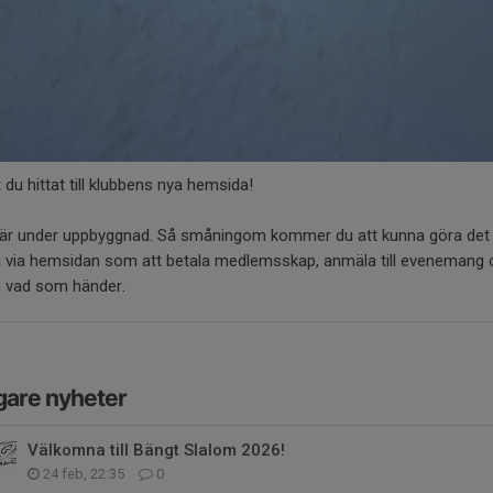
t du hittat till klubbens nya hemsida!
 är under uppbyggnad. Så småningom kommer du att kunna göra det
 via hemsidan som att betala medlemsskap, anmäla till evenemang 
å vad som händer.
gare nyheter
Välkomna till Bängt Slalom 2026!
24 feb, 22:35
0