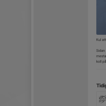
Kul at
Sidan
mesta
koll p
Tidi