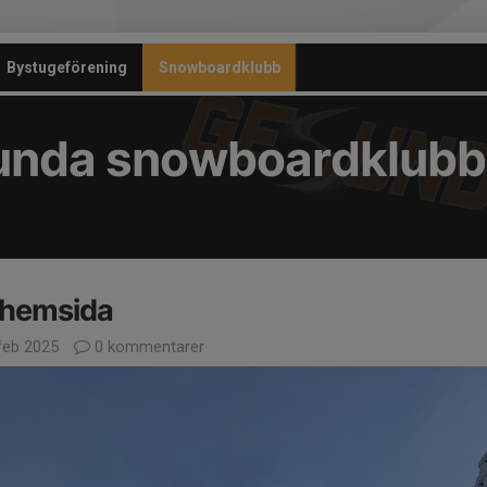
Bystugeförening
Snowboardklubb
unda snowboardklubb
 hemsida
feb 2025
0 kommentarer